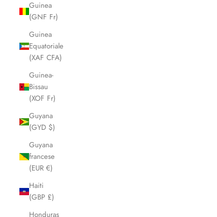
Guinea
(GNF Fr)
Guinea
Equatoriale
(XAF CFA)
Guinea-
Bissau
(XOF Fr)
Guyana
(GYD $)
Guyana
francese
(EUR €)
Haiti
(GBP £)
Honduras