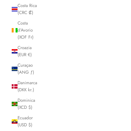
Costa Rica
(CRC ₡)
Costa
d’Avorio
(XOF Fr)
Croazia
(EUR €)
Curaçao
(ANG ƒ)
Danimarca
(DKK kr.)
Dominica
(XCD $)
Ecuador
(USD $)