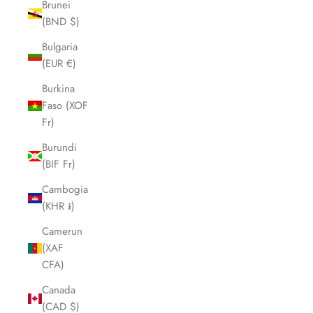
Brunei
(BND $)
Bulgaria
(EUR €)
Burkina
Faso (XOF
Fr)
Burundi
(BIF Fr)
Cambogia
(KHR ៛)
Camerun
(XAF
CFA)
Canada
(CAD $)