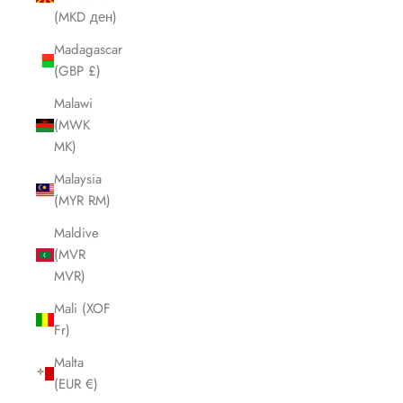
(MKD ден)
Madagascar
(GBP £)
Malawi
(MWK
MK)
Malaysia
(MYR RM)
Maldive
(MVR
MVR)
Mali (XOF
Fr)
Malta
(EUR €)