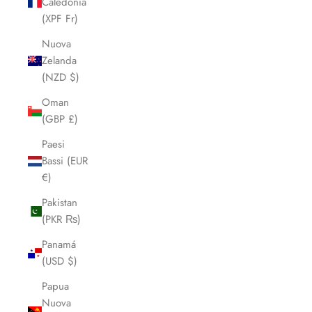
Caledonia
(XPF Fr)
Nuova
Zelanda
(NZD $)
Oman
(GBP £)
Paesi
Bassi (EUR
€)
Pakistan
(PKR ₨)
Panamá
(USD $)
Papua
Nuova