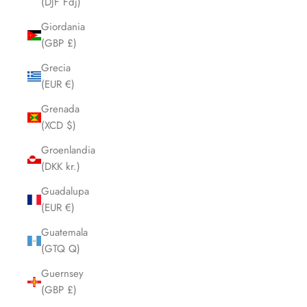
(DJF Fdj)
Giordania
(GBP £)
Grecia
(EUR €)
Grenada
(XCD $)
Groenlandia
(DKK kr.)
Guadalupa
(EUR €)
Guatemala
(GTQ Q)
Guernsey
(GBP £)