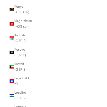
Kenya
(KES KSh)
Kirghizistan
(KGS som)
Kiribati
(GBP £)
Kosovo
(EUR €)
Kuwait
(GBP £)
Laos (LAK
₭)
Lesotho
(GBP £)
Lettonia