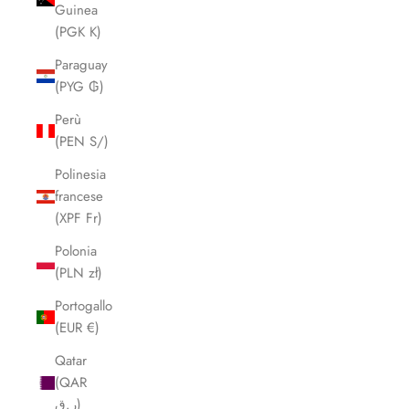
Guinea
(PGK K)
Paraguay
(PYG ₲)
Perù
(PEN S/)
Polinesia
francese
(XPF Fr)
Polonia
(PLN zł)
Portogallo
(EUR €)
Qatar
(QAR
ر.ق)