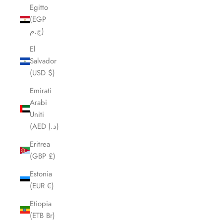
Egitto
(EGP
ج.م)
El
Salvador
(USD $)
Emirati
Arabi
Uniti
(AED د.إ)
Eritrea
(GBP £)
Estonia
(EUR €)
Etiopia
(ETB Br)