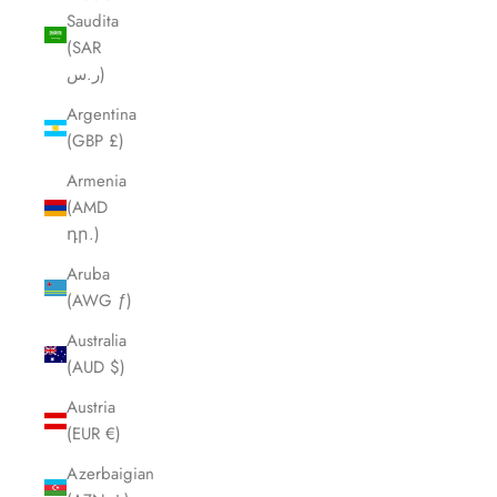
Saudita
(SAR
ر.س)
Argentina
(GBP £)
Armenia
(AMD
դր.)
Aruba
(AWG ƒ)
Australia
(AUD $)
Austria
(EUR €)
Azerbaigian