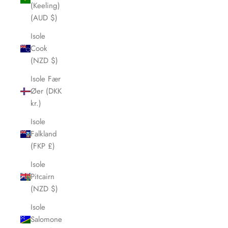
(Keeling)
(AUD $)
Isole
Cook
(NZD $)
Isole Fær
Øer (DKK
kr.)
Isole
Falkland
(FKP £)
Isole
Pitcairn
(NZD $)
Isole
Salomone