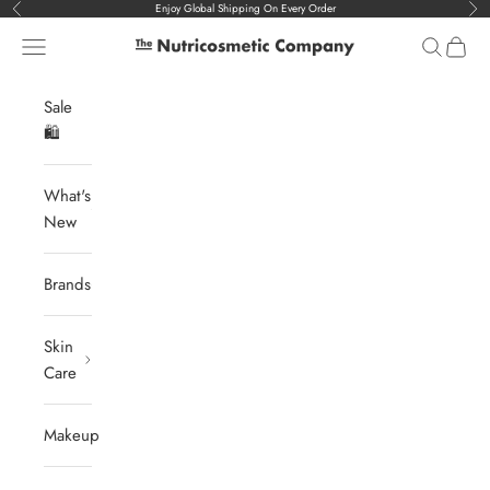
Vai al contenuto
Enjoy Global Shipping On Every Order
Precedente
Suc
Menù
Cerca
Carrell
The Nutricosmetic Company
Sale
🛍️
What's
New
Brands
Skin
Care
Makeup