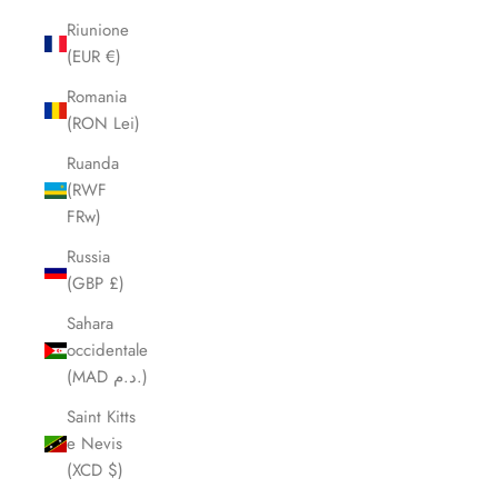
Riunione
(EUR €)
Romania
(RON Lei)
Ruanda
(RWF
FRw)
Russia
(GBP £)
Sahara
occidentale
(MAD د.م.)
Saint Kitts
e Nevis
(XCD $)