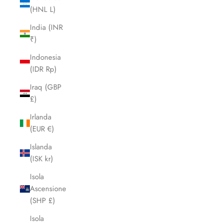
(HNL L)
India (INR
₹)
Indonesia
(IDR Rp)
Iraq (GBP
£)
Irlanda
(EUR €)
Islanda
(ISK kr)
Isola
Ascensione
(SHP £)
Isola