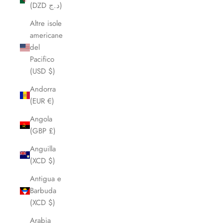
(DZD د.ج)
Altre isole
americane
del
Pacifico
(USD $)
Andorra
(EUR €)
Angola
(GBP £)
Anguilla
(XCD $)
Antigua e
Barbuda
(XCD $)
Arabia