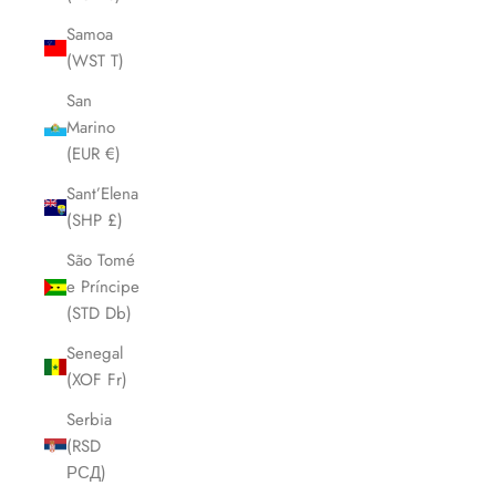
Samoa
(WST T)
San
Marino
(EUR €)
Sant’Elena
(SHP £)
São Tomé
e Príncipe
(STD Db)
Senegal
(XOF Fr)
Serbia
(RSD
РСД)