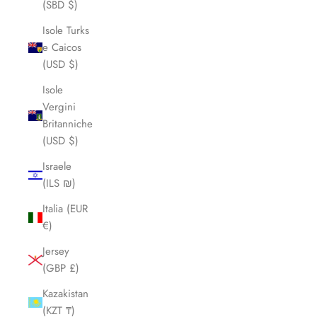
(SBD $)
Isole Turks
e Caicos
(USD $)
Isole
Vergini
Britanniche
(USD $)
Israele
(ILS ₪)
Italia (EUR
€)
Jersey
(GBP £)
Kazakistan
(KZT ₸)