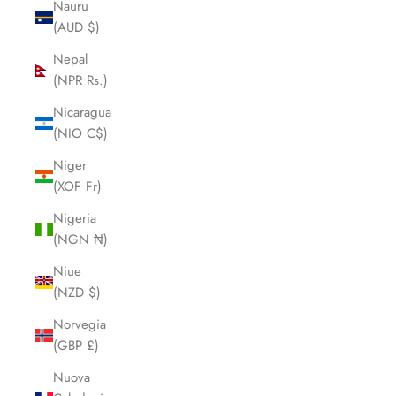
Nauru
(AUD $)
Nepal
(NPR Rs.)
Nicaragua
(NIO C$)
Niger
(XOF Fr)
Nigeria
(NGN ₦)
Niue
(NZD $)
Norvegia
(GBP £)
Nuova