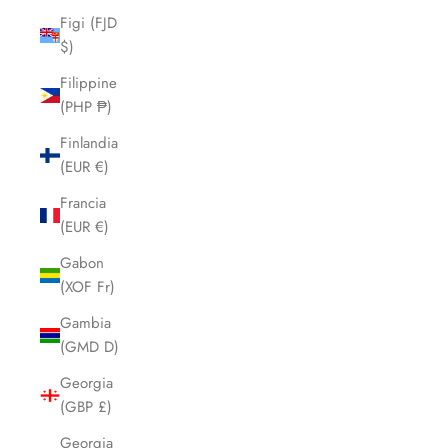
Figi (FJD
$)
Filippine
(PHP ₱)
Finlandia
(EUR €)
Francia
(EUR €)
Gabon
(XOF Fr)
Gambia
(GMD D)
Georgia
(GBP £)
Georgia