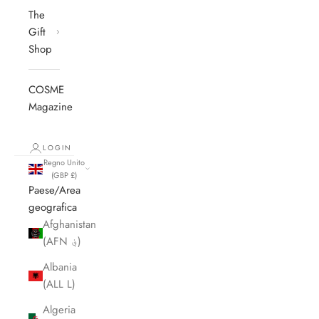
The
Gift
Shop
COSME
Magazine
LOGIN
Regno Unito
(GBP £)
Paese/Area
geografica
Afghanistan
(AFN ؋)
Albania
(ALL L)
Algeria